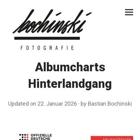
Skip
Primar
to
Menu
content
Albumcharts
Hinterlandgang
Updated on
22. Januar 2026
2
by
Bastian Bochinski
2
.
J
a
n