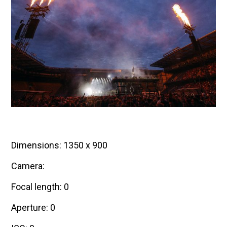
a
r
2
0
2
5
Dimensions: 1350 x 900
Camera:
Focal length: 0
Aperture: 0