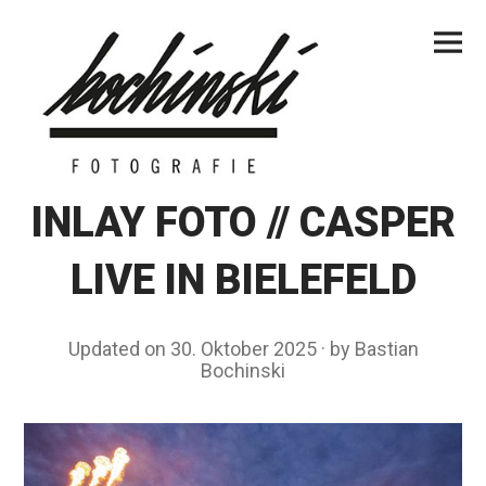
Skip
Primar
to
Menu
content
INLAY FOTO // CASPER
LIVE IN BIELEFELD
Updated on
30. Oktober 2025
2
by
Bastian
Bochinski
2
.
J
a
n
u