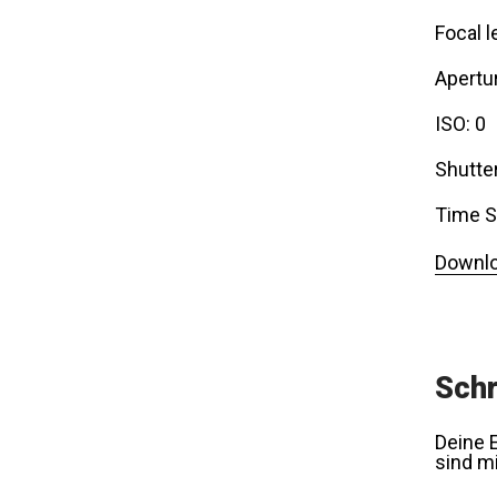
Focal l
Apertur
ISO: 0
Shutte
Time S
Downlo
Schr
Deine E
sind m