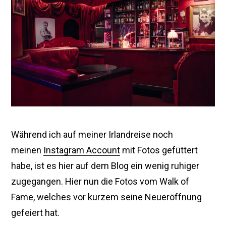
p
t
e
m
b
e
r
2
0
1
5
Während ich auf meiner Irlandreise noch
meinen
Instagram Account
mit Fotos gefüttert
habe, ist es hier auf dem Blog ein wenig ruhiger
zugegangen. Hier nun die Fotos vom Walk of
Fame, welches vor kurzem seine Neueröffnung
gefeiert hat.