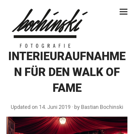
Skip
Primar
to
Menu
content
INTERIEURAUFNAHME
N FÜR DEN WALK OF
FAME
Updated on
14. Juni 2019
1
by
Bastian Bochinski
8
.
S
e