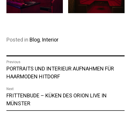
Posted in
Blog
,
Interior
Beitragsnavigation
Previous
Previous
PORTRAITS UND INTERIEUR AUFNAHMEN FÜR
post:
HAARMODEN HITDORF
Next
Next
FRITTENBUDE – KÜKEN DES ORION LIVE IN
post:
MÜNSTER