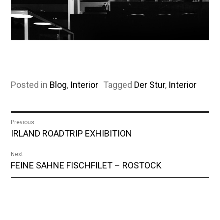
Posted in
Blog
,
Interior
Tagged
Der Stur
,
Interior
Beitragsnavigation
Previous
Previous
IRLAND ROADTRIP EXHIBITION
post:
Next
Next
FEINE SAHNE FISCHFILET – ROSTOCK
post: