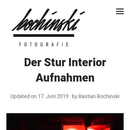
Skip
Primar
to
Menu
content
Der Stur Interior
Aufnahmen
Updated on
17. Juni 2019
2
by
Bastian Bochinski
9
.
D
e
z