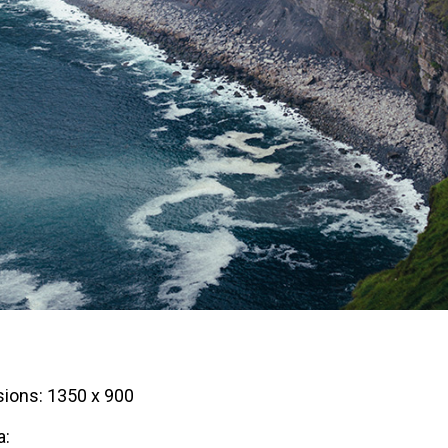
ions: 1350 x 900
a: