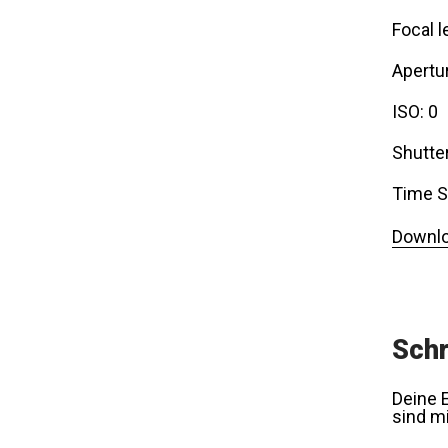
Focal l
Apertur
ISO: 0
Shutte
Time S
Downlo
Schr
Deine E
sind m