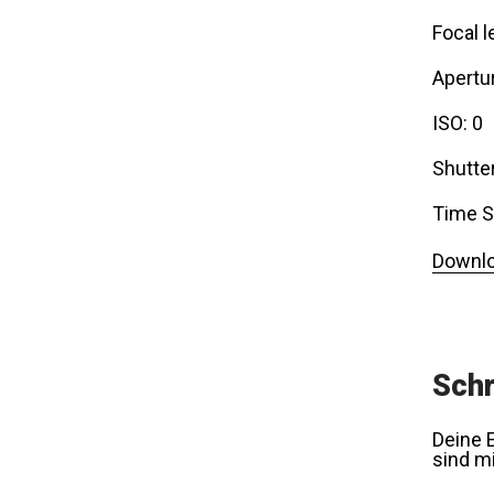
Focal l
Apertur
ISO: 0
Shutte
Time S
Downlo
Schr
Deine E
sind m