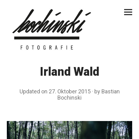
Skip
Primar
to
Menu
content
Irland Wald
Updated on
27. Oktober 2015
2
by
Bastian
Bochinski
7
.
O
k
t
o
b