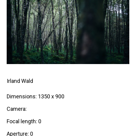
e
r
2
0
1
5
Irland Wald
Dimensions: 1350 x 900
Camera:
Focal length: 0
Aperture: 0