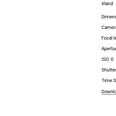
Irland
Dimens
Camer
Focal l
Apertur
ISO: 0
Shutte
Time S
Downlo