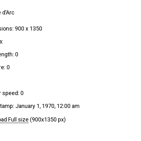
 d’Arc
ions: 900 x 1350
a:
ength: 0
e: 0
r speed: 0
tamp: January 1, 1970, 12:00 am
ad Full size
(900x1350 px)