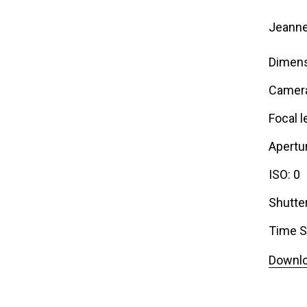
Jeanne
Dimens
Camer
Focal l
Apertur
ISO: 0
Shutte
Time S
Downlo