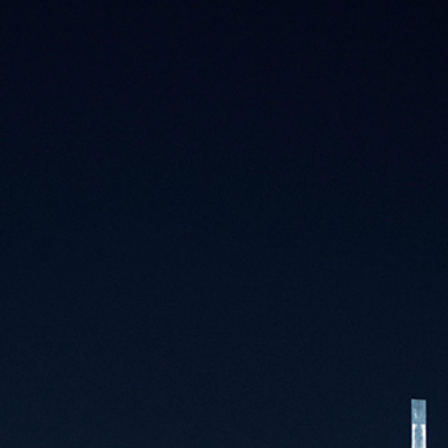
i
2
0
1
5