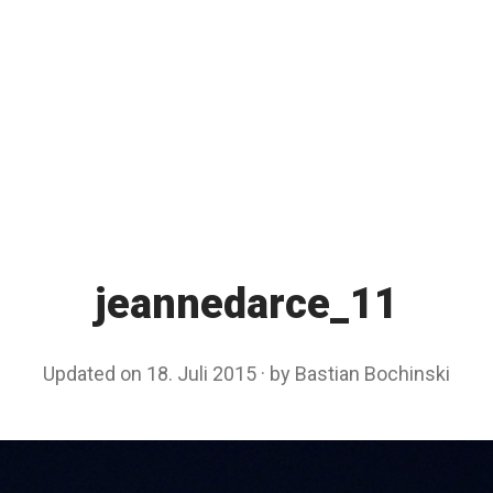
jeannedarce_11
Updated on
18. Juli 2015
1
by
Bastian Bochinski
8
.
J
u
l