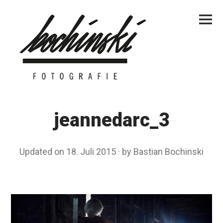
Skip
Primar
to
Menu
content
jeannedarc_3
Updated on
18. Juli 2015
1
by
Bastian Bochinski
8
.
J
u
l
i
2