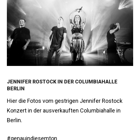
b
r
u
a
r
2
0
1
7
JENNIFER ROSTOCK IN DER COLUMBIAHALLE
BERLIN
Hier die Fotos vom gestrigen Jennifer Rostock
Konzert in der ausverkauften Columbiahalle in
Berlin.
#genauindiesemton