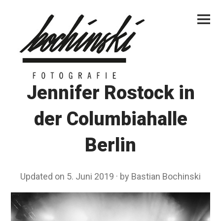
Skip
Primar
to
Menu
content
Jennifer Rostock in
der Columbiahalle
Berlin
Updated on
5. Juni 2019
2
by
Bastian Bochinski
0
.
F
e