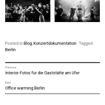
Posted in
Blog
,
Konzertdokumentation
Tagged
Berlin
Beitragsnavigation
Previous
Previous
Interior-Fotos für die Gaststätte am Ufer
post:
Next
Next
Office warming Berlin
post: