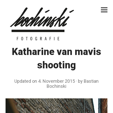
Skip
Primar
to
Menu
content
Katharine van mavis
shooting
Updated on
4. November 2015
4
by
Bastian
Bochinski
.
N
o
v
e
m