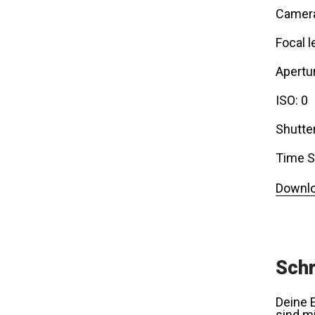
Camer
Focal l
Apertur
ISO: 0
Shutte
Time S
Downlo
Schr
Deine E
sind m