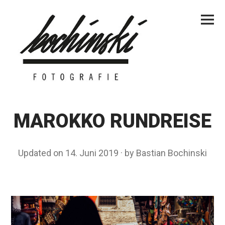
Skip
Primar
to
Menu
content
MAROKKO RUNDREISE
Updated on
14. Juni 2019
1
by
Bastian Bochinski
2
.
J
u
n
i
2