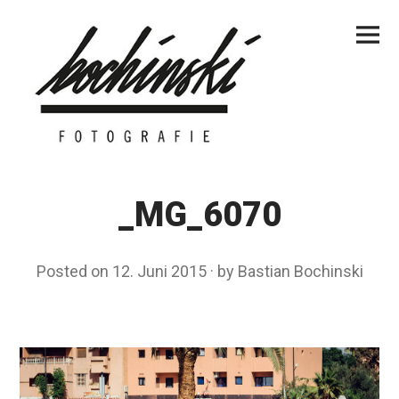
Skip
Primar
to
Menu
content
_MG_6070
Posted on
12. Juni 2015
by
Bastian Bochinski