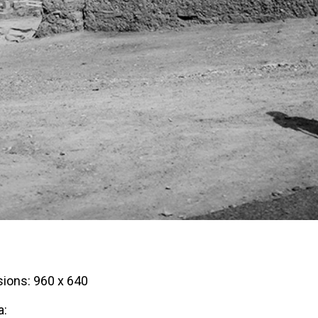
ions: 960 x 640
a: