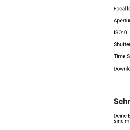
Focal l
Apertur
ISO: 0
Shutte
Time S
Downlo
Schr
Deine E
sind m