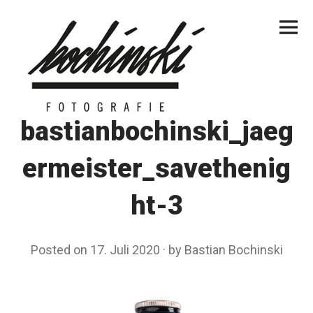
Skip
Primar
to
Menu
content
bastianbochinski_jaeg
ermeister_savethenig
ht-3
Posted on
17. Juli 2020
by
Bastian Bochinski