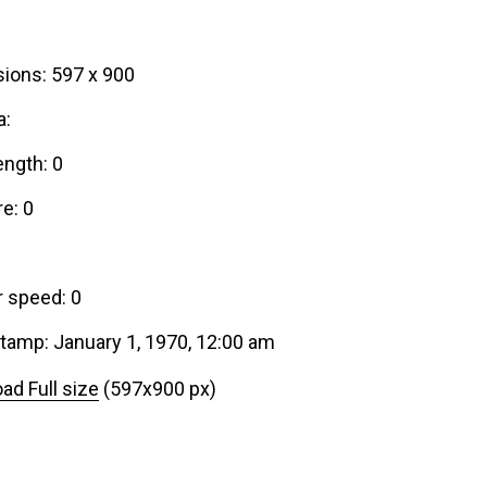
ions: 597 x 900
a:
ength: 0
e: 0
r speed: 0
tamp: January 1, 1970, 12:00 am
ad Full size
(597x900 px)