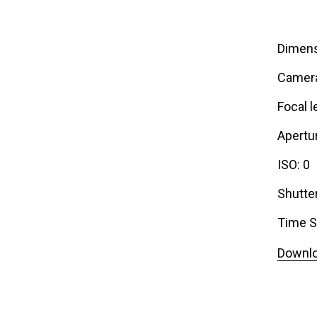
Dimens
Camer
Focal l
Apertur
ISO: 0
Shutte
Time S
Downlo