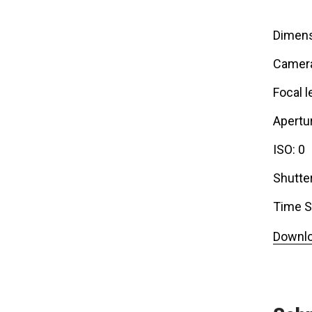
Dimens
Camer
Focal l
Apertur
ISO: 0
Shutte
Time S
Downlo