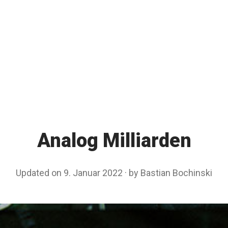
Analog Milliarden
Updated on
9. Januar 2022
9
by
Bastian Bochinski
.
J
a
n
u