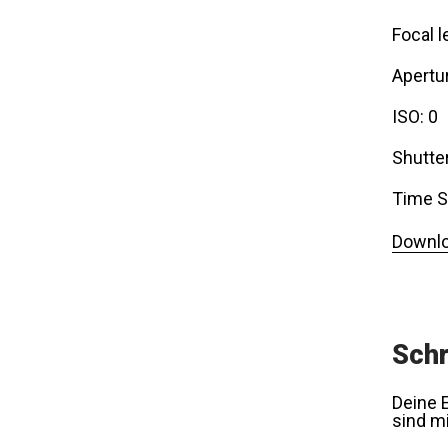
Focal l
Apertur
ISO: 0
Shutte
Time S
Downlo
Schr
Deine E
sind m