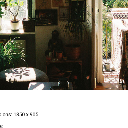
ions: 1350 x 905
a: