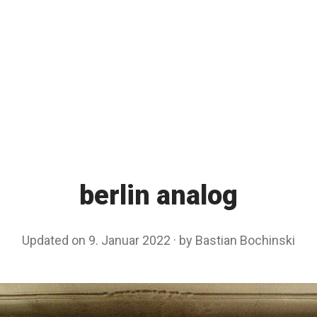
berlin analog
Updated on
9. Januar 2022
9
by
Bastian Bochinski
.
J
a
n
u