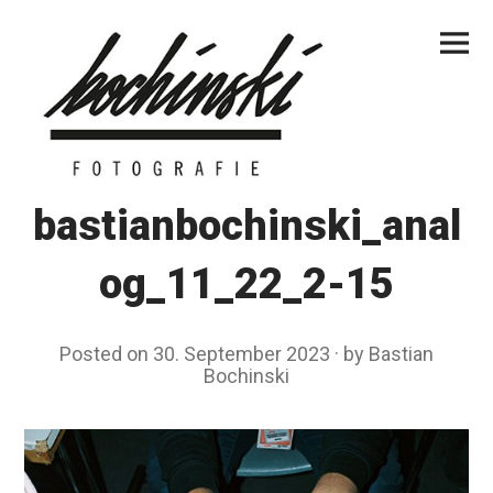
Skip
Primar
to
Menu
content
bastianbochinski_anal
og_11_22_2-15
Posted on
30. September 2023
by
Bastian
Bochinski