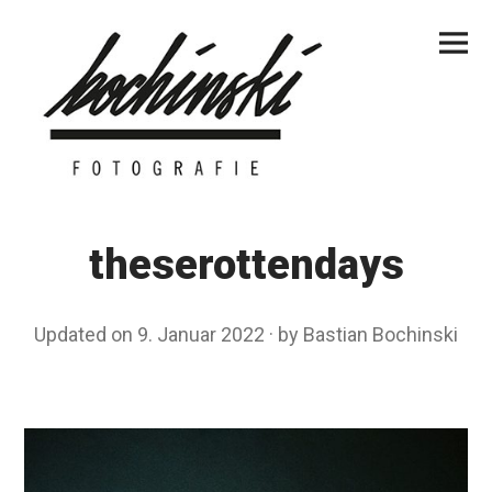
Skip
Primar
to
Menu
content
theserottendays
Updated on
9. Januar 2022
9
by
Bastian Bochinski
.
J
a
n
u
a
r