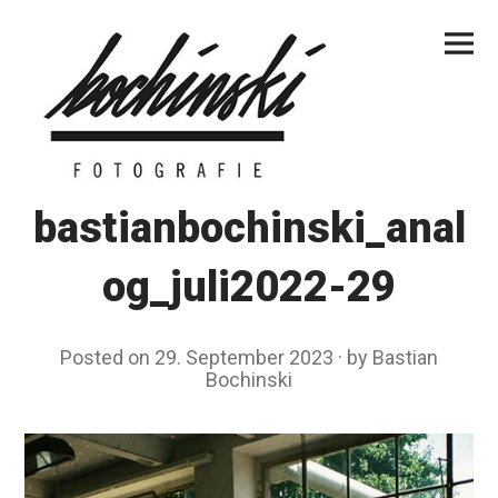
Skip
Primar
to
Menu
content
bastianbochinski_anal
og_juli2022-29
Posted on
29. September 2023
by
Bastian
Bochinski