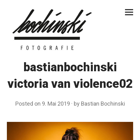
Skip
Primar
to
Menu
content
bastianbochinski
victoria van violence02
Posted on
9. Mai 2019
by
Bastian Bochinski