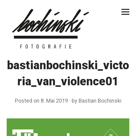
Skip
Primar
to
Menu
content
bastianbochinski_victo
ria_van_violence01
Posted on
8. Mai 2019
by
Bastian Bochinski