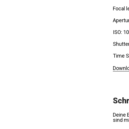
Focal l
Apertur
ISO: 1
Shutte
Time S
Downlo
Schr
Deine E
sind m