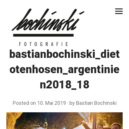
Skip
Primar
to
Menu
content
bastianbochinski_diet
otenhosen_argentinie
n2018_18
Posted on
10. Mai 2019
by
Bastian Bochinski