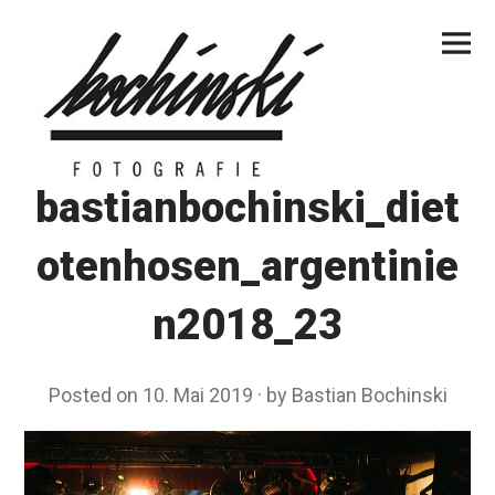
Skip
Primar
to
Menu
content
bastianbochinski_diet
otenhosen_argentinie
n2018_23
Posted on
10. Mai 2019
by
Bastian Bochinski