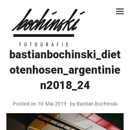
Skip
Primar
to
Menu
content
bastianbochinski_diet
otenhosen_argentinie
n2018_24
Posted on
10. Mai 2019
by
Bastian Bochinski