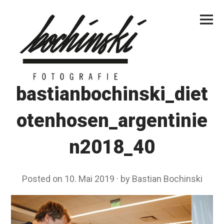
Skip
Primar
to
Menu
content
bastianbochinski_diet
otenhosen_argentinie
n2018_40
Posted on
10. Mai 2019
by
Bastian Bochinski