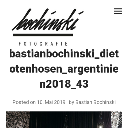
Skip
Primar
to
Menu
content
bastianbochinski_diet
otenhosen_argentinie
n2018_43
Posted on
10. Mai 2019
by
Bastian Bochinski