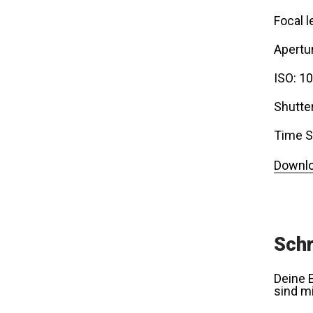
Focal l
Apertur
ISO: 1
Shutte
Time S
Downlo
Schr
Deine E
sind m