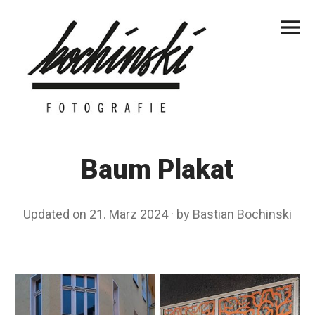
Skip
Primar
to
Menu
content
Baum Plakat
Updated on
21. März 2024
2
by
Bastian Bochinski
1
.
M
ä
r
z
2