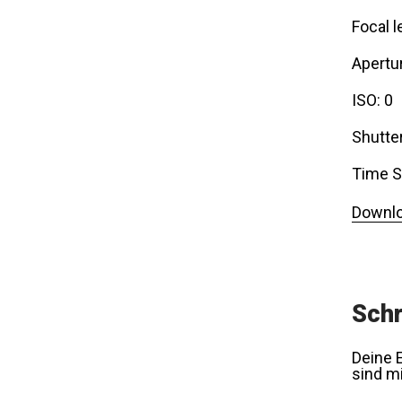
Focal l
Apertur
ISO: 0
Shutte
Time S
Downlo
Schr
Deine E
sind m