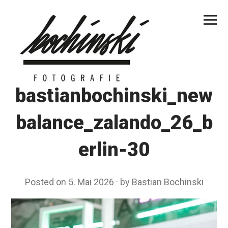
Skip
Primar
to
Menu
content
bastianbochinski_new
balance_zalando_26_b
erlin-30
Posted on
5. Mai 2026
by
Bastian Bochinski