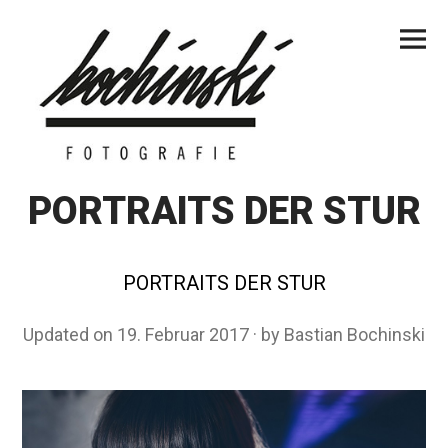
Skip
Primar
to
Menu
content
PORTRAITS DER STUR
PORTRAITS DER STUR
Updated on
19. Februar 2017
6
by
Bastian Bochinski
.
M
ä
r
z