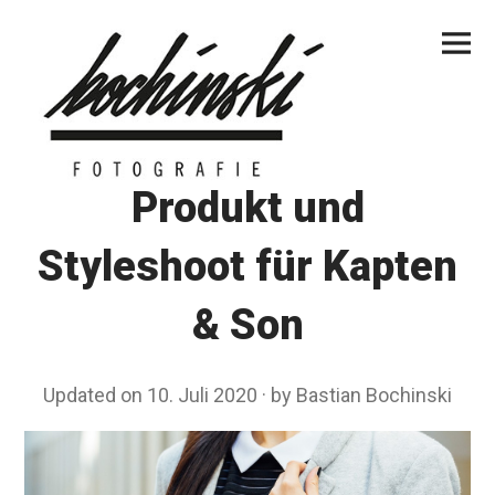
Skip
Primar
to
Menu
content
Produkt und
Styleshoot für Kapten
& Son
Updated on
10. Juli 2020
1
by
Bastian Bochinski
0
.
N
o