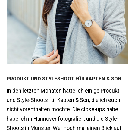
v
e
m
b
e
r
2
0
1
5
PRODUKT UND STYLESHOOT FÜR KAPTEN & SON
In den letzten Monaten hatte ich einige Produkt
und Style-Shoots für
Kapten & Son,
die ich euch
nicht vorenthalten möchte. Die close-ups habe
habe ich in Hannover fotografiert und die Style-
Shoots in Münster. Wer noch mal einen Blick auf