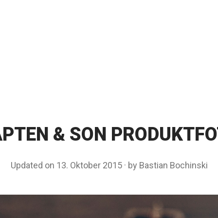
PTEN & SON PRODUKTF
Updated on
13. Oktober 2015
1
by
Bastian Bochinski
3
.
O
k
t