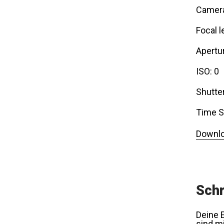
Camer
Focal l
Apertur
ISO: 0
Shutte
Time S
Downlo
Schr
Deine E
sind m