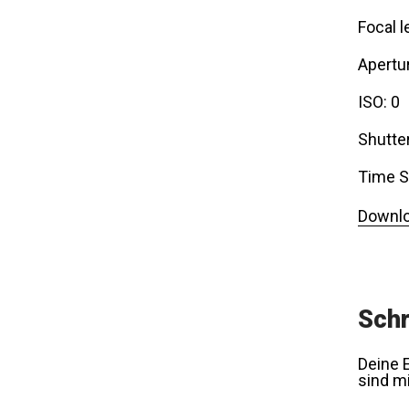
Focal l
Apertur
ISO: 0
Shutte
Time S
Downlo
Schr
Deine E
sind m