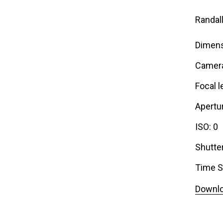
Randal
Dimens
Camer
Focal l
Apertur
ISO: 0
Shutte
Time S
Downlo