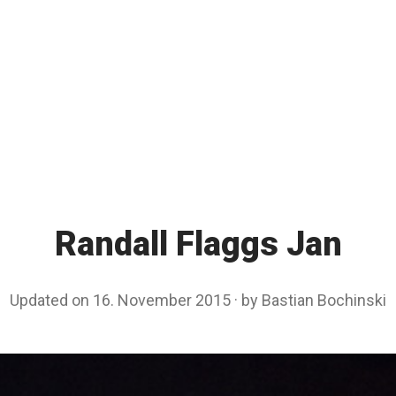
Randall Flaggs Jan
Updated on
16. November 2015
1
by
Bastian Bochinski
6
.
N
o
v