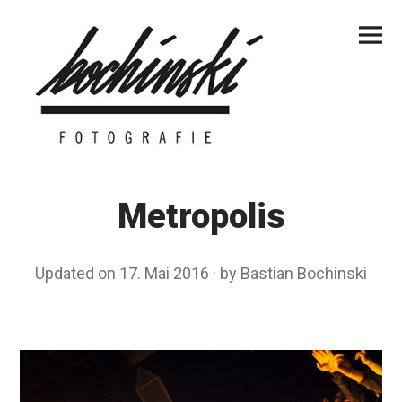
Skip
Primar
to
Menu
content
Metropolis
Updated on
17. Mai 2016
1
by
Bastian Bochinski
7
.
M
a
i
2
0