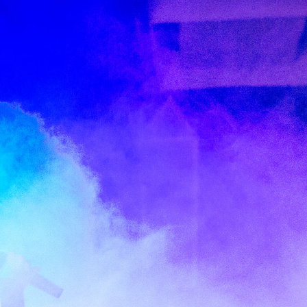
2
0
1
6