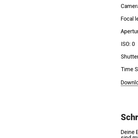
Camer
Focal l
Apertur
ISO: 0
Shutte
Time S
Downlo
Schr
Deine E
sind m