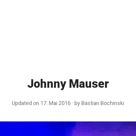
Johnny Mauser
Updated on
17. Mai 2016
1
by
Bastian Bochinski
7
.
M
a
i