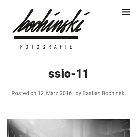
Skip
Primar
to
Menu
content
ssio-11
Posted on
12. März 2016
by
Bastian Bochinski