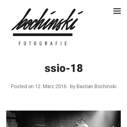
Skip
Primar
to
Menu
content
ssio-18
Posted on
12. März 2016
by
Bastian Bochinski