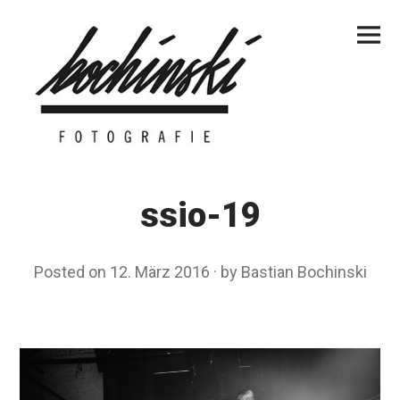
Skip
Primar
to
Menu
content
ssio-19
Posted on
12. März 2016
by
Bastian Bochinski