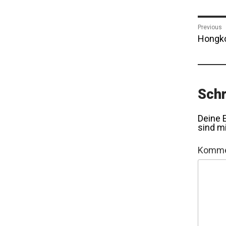
Bei
Previous
Previo
Hongk
post:
Schr
Deine E
sind m
Komme