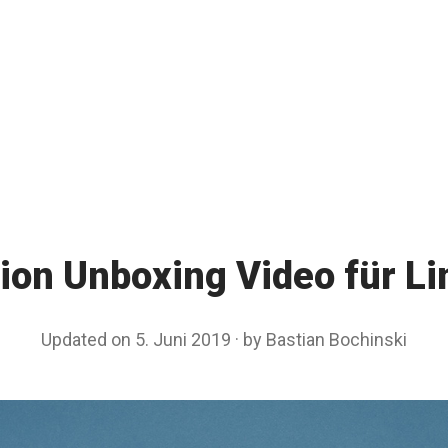
ion Unboxing Video für Li
Updated on
5. Juni 2019
2
by
Bastian Bochinski
.
J
u
n
i