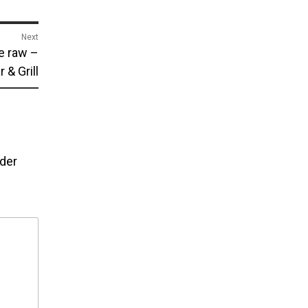
Next
he raw –
r & Grill
lder