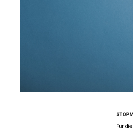
STOPM
Für di