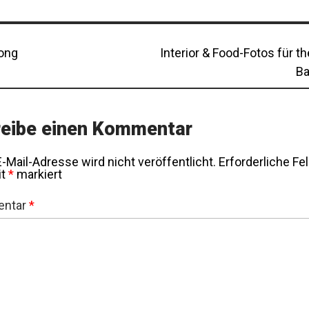
tragsnavigation
us
Next
ong
Interior & Food-Fotos für t
post:
Ba
eibe einen Kommentar
-Mail-Adresse wird nicht veröffentlicht.
Erforderliche Fe
it
*
markiert
ntar
*