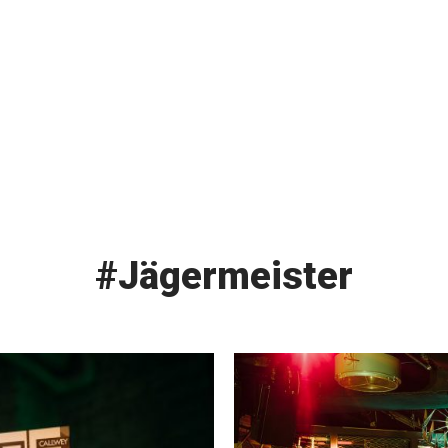
#Jägermeister