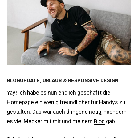
o
b
e
r
2
0
1
7
BLOGUPDATE, URLAUB & RESPONSIVE DESIGN
Yay! Ich habe es nun endlich geschafft die
Homepage ein wenig freundlicher für Handys zu
gestalten. Das war auch dringend nötig, nachdem
es viel Mecker mit mir und meinem
Blog
gab.