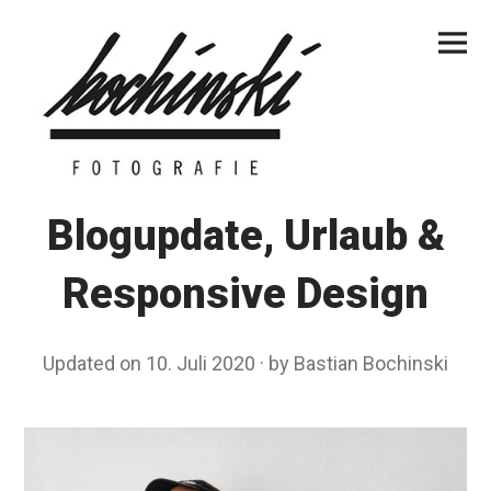
Skip
Primar
to
Menu
content
Blogupdate, Urlaub &
Responsive Design
Updated on
10. Juli 2020
1
by
Bastian Bochinski
3
.
O
k
t