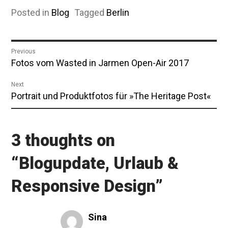
Posted in
Blog
Tagged
Berlin
Beitragsnavigation
Previous
Previous
Fotos vom Wasted in Jarmen Open-Air 2017
post:
Next
Next
Portrait und Produktfotos für »The Heritage Post«
post:
3 thoughts on
“
Blogupdate, Urlaub &
Responsive Design
”
Sina