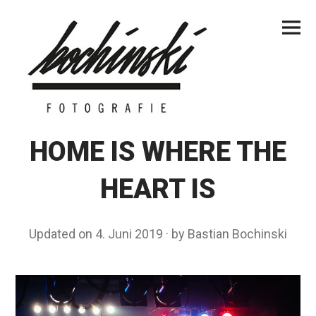
Skip
Primar
to
Menu
content
HOME IS WHERE THE
HEART IS
Updated on
4. Juni 2019
1
by
Bastian Bochinski
6
.
M
a
i